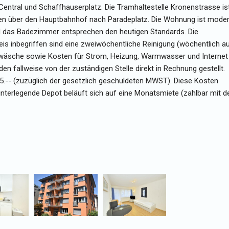
Central und Schaffhauserplatz. Die Tramhaltestelle Kronenstrasse is
hren über den Hauptbahnhof nach Paradeplatz. Die Wohnung ist mode
nd das Badezimmer entsprechen den heutigen Standards. Die
s inbegriffen sind eine zweiwöchentliche Reinigung (wöchentlich a
wäsche sowie Kosten für Strom, Heizung, Warmwasser und Internet
 fallweise von der zuständigen Stelle direkt in Rechnung gestellt.
25.-- (zuzüglich der gesetzlich geschuldeten MWST). Diese Kosten
interlegende Depot beläuft sich auf eine Monatsmiete (zahlbar mit d