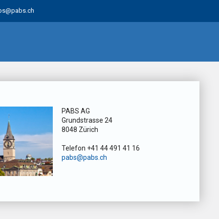
bs@pabs.ch
PABS AG
Grundstrasse 24
8048 Zürich
Telefon +41 44 491 41 16
pabs@pabs.ch