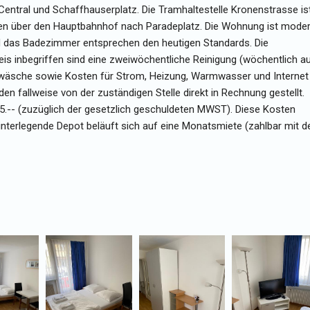
Central und Schaffhauserplatz. Die Tramhaltestelle Kronenstrasse is
hren über den Hauptbahnhof nach Paradeplatz. Die Wohnung ist mode
nd das Badezimmer entsprechen den heutigen Standards. Die
s inbegriffen sind eine zweiwöchentliche Reinigung (wöchentlich a
wäsche sowie Kosten für Strom, Heizung, Warmwasser und Internet
 fallweise von der zuständigen Stelle direkt in Rechnung gestellt.
25.-- (zuzüglich der gesetzlich geschuldeten MWST). Diese Kosten
interlegende Depot beläuft sich auf eine Monatsmiete (zahlbar mit d