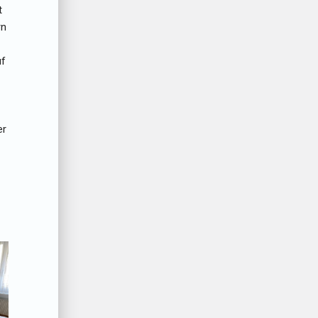
t
rn
uf
er