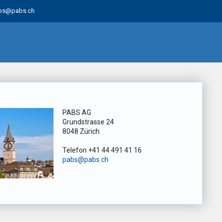
bs@pabs.ch
PABS AG
Grundstrasse 24
8048 Zürich
Telefon +41 44 491 41 16
pabs@pabs.ch