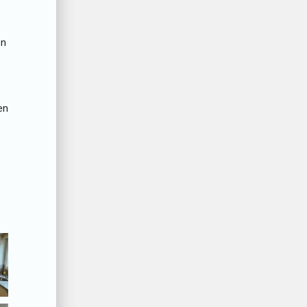
en
en