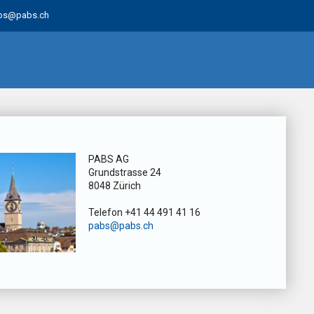
bs@pabs.ch
PABS AG
Grundstrasse 24
8048 Zürich
Telefon +41 44 491 41 16
pabs@pabs.ch